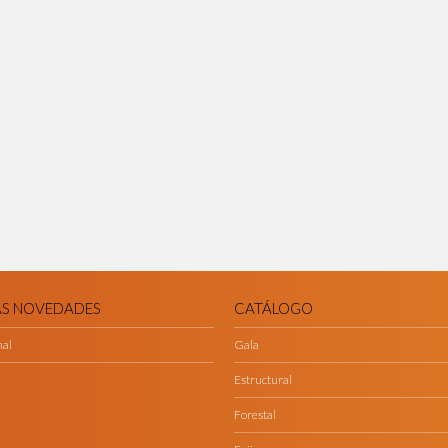
AS NOVEDADES
CATÁLOGO
nal
Gala
Estructural
Forestal